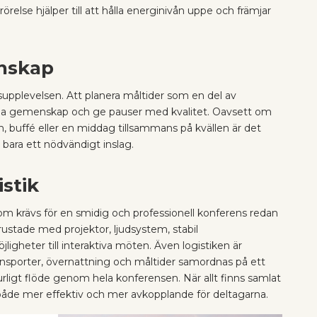
rörelse hjälper till att hålla energinivån uppe och främjar
nskap
supplevelsen. Att planera måltider som en del av
kapa gemenskap och ge pauser med kvalitet. Oavsett om
nch, buffé eller en middag tillsammans på kvällen är det
e bara ett nödvändigt inslag.
istik
om krävs för en smidig och professionell konferens redan
rustade med projektor, ljudsystem, stabil
igheter till interaktiva möten. Även logistiken är
ansporter, övernattning och måltider samordnas på ett
turligt flöde genom hela konferensen. När allt finns samlat
både mer effektiv och mer avkopplande för deltagarna.