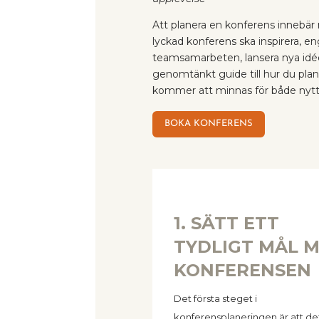
Att planera en konferens innebär
lyckad konferens ska inspirera, e
team­samarbeten, lansera nya idéer
genomtänkt guide till hur du pla
kommer att minnas för både nytt
BOKA KONFERENS
1. SÄTT ETT
TYDLIGT MÅL 
KONFERENSEN
Det första steget i
konferensplaneringen är att def