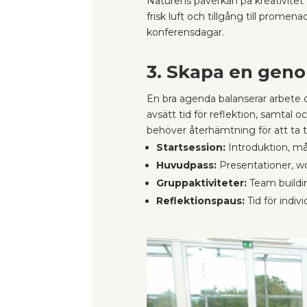
Naturens påverkan på kreativitet
frisk luft och tillgång till prome
konferensdagar.
3. Skapa en gen
En bra agenda balanserar arbete 
avsätt tid för reflektion, samtal 
behöver återhämtning för att ta ti
Startsession:
Introduktion, må
Huvudpass:
Presentationer, w
Gruppaktiviteter:
Team buildin
Reflektionspaus:
Tid för indiv