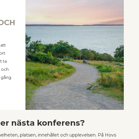
 OCH
att
ort
t ta
 och
a gång.
 er nästa konferens?
elheten, platsen, innehållet och upplevelsen. På Hovs