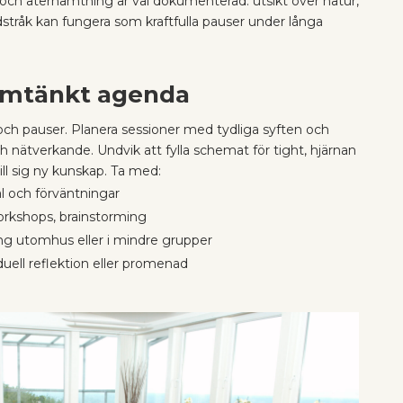
 och återhämtning är väl dokumenterad: utsikt över natur,
nadstråk kan fungera som kraftfulla pauser under långa
omtänkt agenda
och pauser. Planera sessioner med tydliga syften och
och nätverkande. Undvik att fylla schemat för tight, hjärnan
ll sig ny kunskap. Ta med:
l och förväntningar
orkshops, brainstorming
g utomhus eller i mindre grupper
iduell reflektion eller promenad