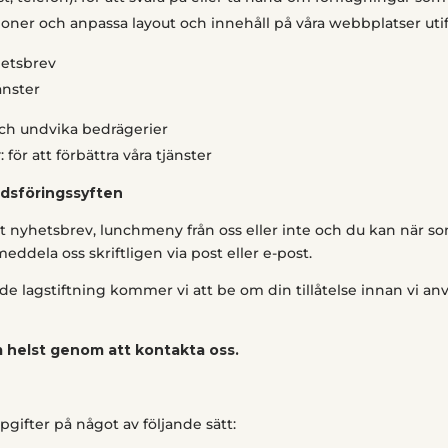
nktioner och anpassa layout och innehåll på våra webbplatser u
hetsbrev
änster
och undvika bedrägerier
r
: för att förbättra våra tjänster
dsföringssyften
mot nyhetsbrev, lunchmeny från oss eller inte och du kan när 
dela oss skriftligen via post eller e-post.
e lagstiftning kommer vi att be om din tillåtelse innan vi an
m helst genom att kontakta oss.
gifter på något av följande sätt: