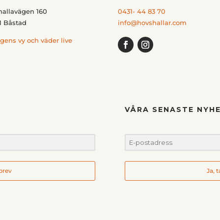
hallavägen 160
0431- 44 83 70
1 Båstad
info@hovshallar.com
gens vy och väder live
VÅRA SENASTE NYHE
hbrev
Ja, 