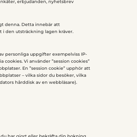
enkäter, erbjudanden, nyhetsbrev
gt denna. Detta innebär att
i den utsträckning lagen kräver.
av personliga uppgifter exempelviss IP-
via cookies. Vi använder ”session cookies”
bplatser. En ”session cookie” upphör att
bplatser – vilka sidor du besöker, vilka
n dators hårddisk av en webbläsare).
 du har gjort eller bekräfta din bokning