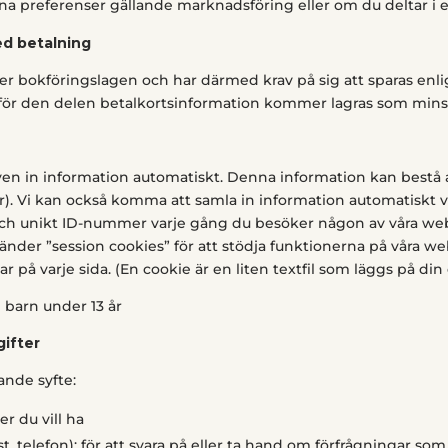
 preferenser gällande marknadsföring eller om du deltar i 
d betalning
er bokföringslagen och har därmed krav på sig att sparas enli
för den delen betalkortsinformation kommer lagras som minst 
ven in information automatiskt. Denna information kan bestå 
okar). Vi kan också komma att samla in information automatiskt 
t och unikt ID-nummer varje gång du besöker någon av våra web
änder ”session cookies” för att stödja funktionerna på våra web
 på varje sida. (En cookie är en liten textfil som läggs på di
barn under 13 år
gifter
ande syfte:
ter du vill ha
, telefon): för att svara på eller ta hand om förfrågningar som