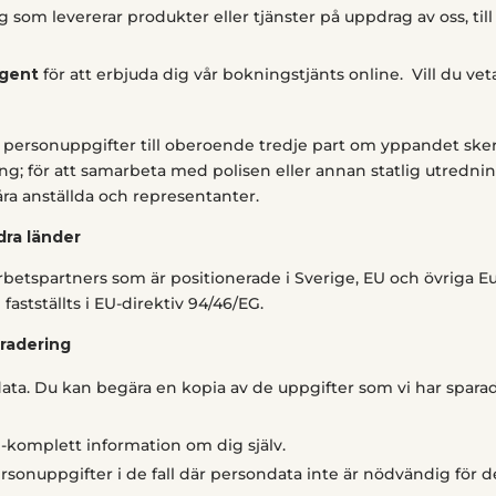
ag som levererar produkter eller tjänster på uppdrag av oss, t
Agent
för att erbjuda dig vår bokningstjänts online.
Vill du ve
personuppgifter till oberoende tredje part om yppandet sker i
ning; för att samarbeta med polisen eller annan statlig utrednin
ra anställda och representanter.
dra länder
betspartners som är positionerade i Sverige, EU och övriga Eu
astställts i EU-direktiv 94/46/EG.
h radering
ondata. Du kan begära en kopia av de uppgifter som vi har spara
cke-komplett information om dig själv.
ersonuppgifter i de fall där persondata inte är nödvändig för d