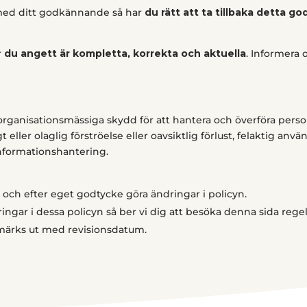
 med ditt godkännande så har
du rätt att ta tillbaka detta g
r
du angett är kompletta, korrekta och aktuella
. Informera
h organisationsmässiga skydd för att hantera och överföra pers
 eller olaglig förströelse eller oavsiktlig förlust, felaktig anv
informationshantering.
t och efter eget godtycke göra ändringar i policyn.
ingar i dessa policyn så ber vi dig att besöka denna sida re
 märks ut med revisionsdatum.