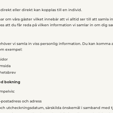
direkt eller direkt kan kopplas till en individ.
ar om våra gäster vilket innebär att vi alltid ser till att samla
r oss att du får reda på vilken information vi samlar in om dig s
behöver vi samla in viss personlig information. Du kan komma a
 som exempel:
sidor
emsida
yhetsbrev
ed bokning
mpelvis:
-postadress och adress
- och utcheckningsdatum, särskilda önskemål i samband med 