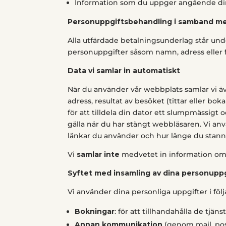
Information som du uppger angående dina
Personuppgiftsbehandling i samband me
Alla utfärdade betalningsunderlag står und
personuppgifter såsom namn, adress eller 
Data vi samlar in automatiskt
När du använder vår webbplats samlar vi ä
adress, resultat av besöket (tittar eller b
för att tilldela din dator ett slumpmässig
gälla när du har stängt webbläsaren. Vi anv
länkar du använder och hur länge du stannar
Vi
samlar inte
medvetet in information om 
Syftet med insamling av dina personupp
Vi använder dina personliga uppgifter i följ
Bokningar
: för att tillhandahålla de tjäns
Annan kommunikation
(genom mail, post