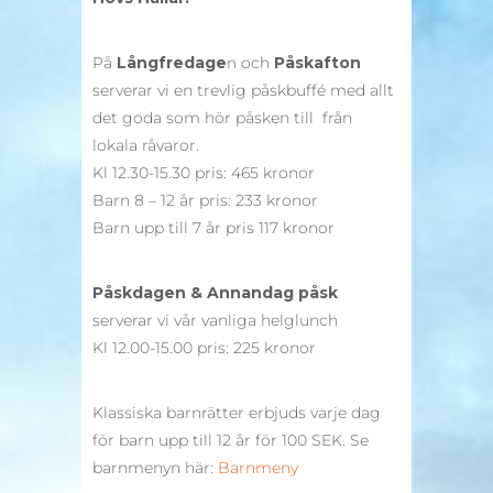
På
Långfredage
n och
Påskafton
serverar vi en trevlig påskbuffé med allt
det goda som hör påsken till från
lokala råvaror.
Kl 12.30-15.30 pris: 465 kronor
Barn 8 – 12 år pris: 233 kronor
Barn upp till 7 år pris 117 kronor
Påskdagen & Annandag påsk
serverar vi vår vanliga helglunch
Kl 12.00-15.00 pris: 225 kronor
Klassiska barnrätter erbjuds varje dag
för barn upp till 12 år för 100 SEK. Se
barnmenyn här:
Barnmeny