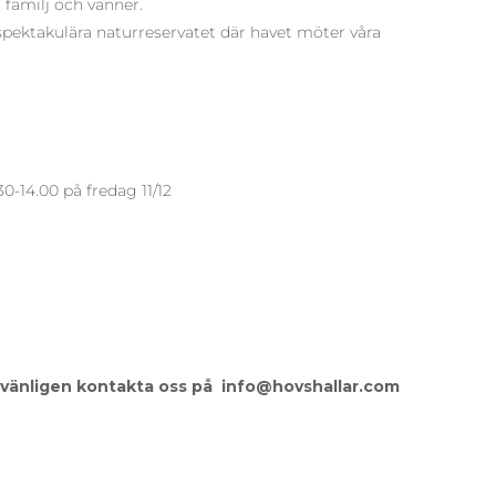
familj och vänner.
spektakulära naturreservatet där havet möter våra
.30-14.00 på fredag 11/12
r, vänligen kontakta oss på info@hovshallar.com