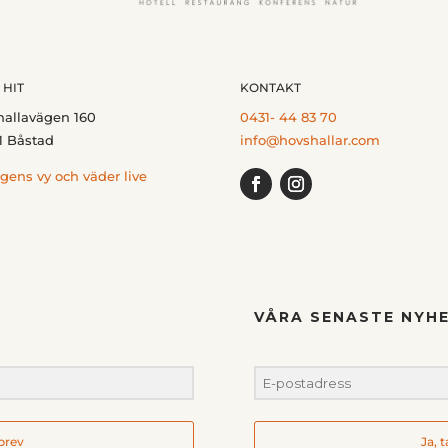
 HIT
KONTAKT
hallavägen 160
0431- 44 83 70
1 Båstad
info@hovshallar.com
gens vy och väder live
VÅRA SENASTE NYHE
hbrev
Ja, 