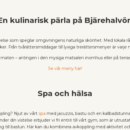
En kulinarisk pärla på Bjärehalvö
levelse som speglar omgivningens naturliga skönhet. Med lokala 
r. Från tvårättersmiddagar till lyxiga trerättersmenyer är varje
r maten – antingen i den mysiga matsalen inomhus eller på terras
Se vår meny här!
Spa och hälsa
pling? Njut av vårt
spa
med jacuzzis, bastu och en kallbadstunna, 
nder din vistelse erbjuder vi fri entré till vårt gym, som är utrus
ning till bastun. Här kan du kombinera avkoppling med aktivitet o