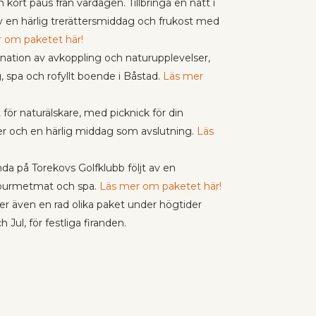
n kort paus från vardagen. Tillbringa en natt i
v en härlig trerättersmiddag och frukost med
 om paketet här!
nation av avkoppling och naturupplevelser,
, spa och rofyllt boende i Båstad.
Läs mer
t för naturälskare, med picknick för din
eder och en härlig middag som avslutning.
Läs
nda på Torekovs Golfklubb följt av en
ourmetmat och spa.
Läs mer om paketet här!
er även en rad olika paket under högtider
ul, för festliga firanden.