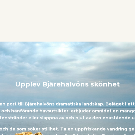
Upplev Bjärehalvöns skönhet
r en port till Bjärehalvöns dramatiska landskap. Beläget i 
r och hänförande havsutsikter, erbjuder området en mängd
tenstränder eller slappna av och njut av den enastående u
 och de som söker stillhet. Ta en uppfriskande vandring ge