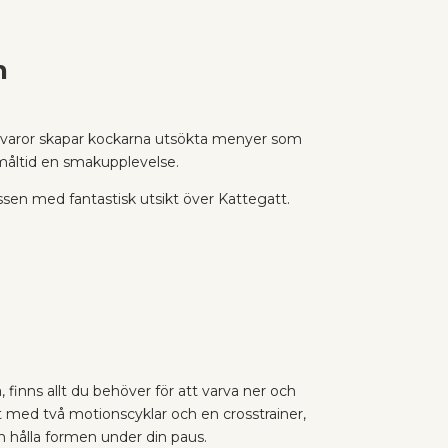
n
råvaror skapar kockarna utsökta menyer som
 måltid en smakupplevelse.
sen med fantastisk utsikt över Kattegatt.
finns allt du behöver för att varva ner och
tat med två motionscyklar och en crosstrainer,
ch hålla formen under din paus.