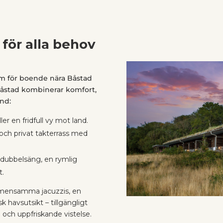
 för alla behov
lrum för boende nära Båstad
Båstad kombinerar komfort,
and:
er en fridfull vy mot land.
ch privat takterrass med
 dubbelsäng, en rymlig
t.
gemensamma jacuzzis, en
 havsutsikt – tillgängligt
d och uppfriskande vistelse.