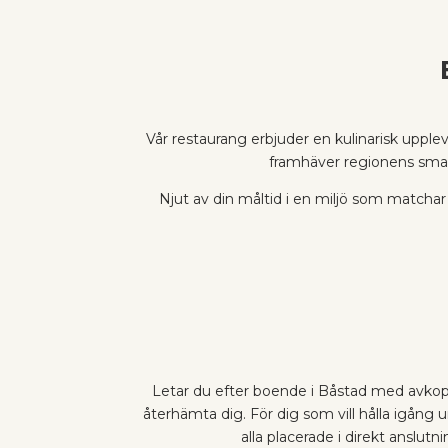
Vår restaurang erbjuder en kulinarisk upp
framhäver regionens smake
Njut av din måltid i en miljö som matcha
Letar du efter boende i Båstad med avkop
återhämta dig. För dig som vill hålla igång u
alla placerade i direkt anslut