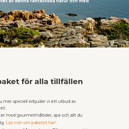
givet av denna fantastiska natur och med
ket för alla tillfällen
nu mer speciell erbjuder vi ett utbud av
et:
tter med gourmetmåltider, spa och allt du
lg.
Läs mer om paketet här!