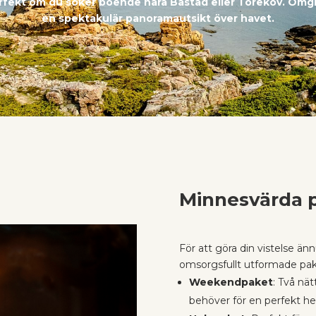
 perfekt om du söker boende nära Båstad eller Torekov. Om
en spektakulär panoramautsikt över havet.
Minnesvärda pa
För att göra din vistelse än
omsorgsfullt utformade pak
Weekendpaket
: Två nä
behöver för en perfekt he