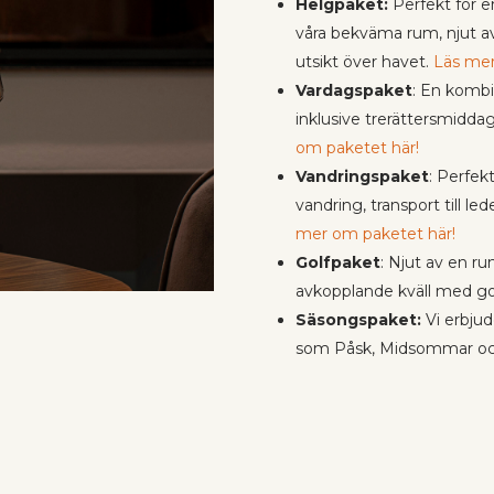
Helgpaket:
Perfekt för e
våra bekväma rum, njut a
utsikt över havet.
Läs mer
Vardagspaket
: En kombi
inklusive trerättersmiddag
om paketet här!
Vandringspaket
: Perfek
vandring, transport till l
mer om paketet här!
Golfpaket
: Njut av en ru
avkopplande kväll med g
Säsongspaket:
Vi erbjud
som Påsk, Midsommar och J