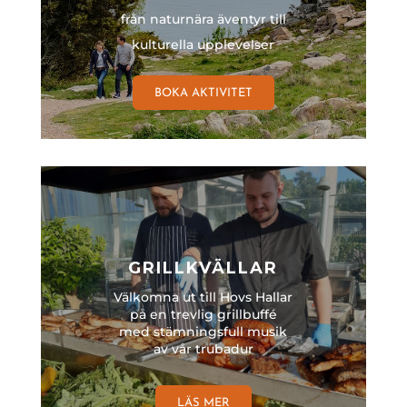
från naturnära äventyr till
kulturella upplevelser
BOKA AKTIVITET
GRILLKVÄLLAR
Välkomna ut till Hovs Hallar
på en trevlig grillbuffé
med stämningsfull musik
av vår trubadur
LÄS MER