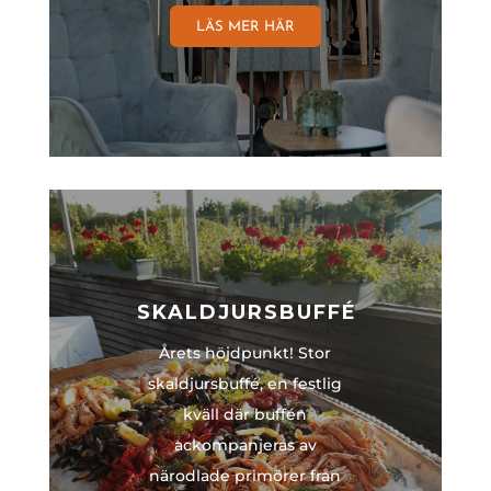
LÄS MER HÄR
SKALDJURSBUFFÉ
Årets höjdpunkt! Stor
skaldjursbuffé, en
festlig
kväll där buffén
ackompanjeras av
närodlade primörer från