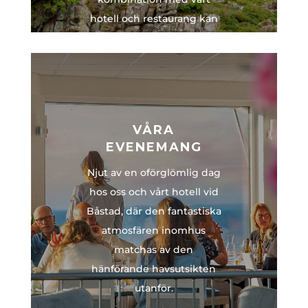
hotell och restaurang kan
du avsluta dagen med en
njutbar måltid och en god
sömn.
BOKA
VÅRA
EVENEMANG
Njut av en oförglömlig dag
hos oss och vårt hotell vid
Båstad, där den fantastiska
atmosfären inomhus
matchas av den
hänförande havsutsikten
utanför.