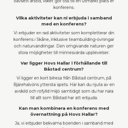
oavsett årstid, vilket gör oss till en utmärkt plats er
konferens.
Vilka aktiviteter kan ni erbjuda i samband
med en konferens?
Vi erbjuder en rad aktiviteter som kompletterar din
konferens i Skåne, inklusive teambuilding-övningar
och naturvandringar. Den omgivande naturen ger
stora möjligheter till minnesvärda upplevelser.
Var ligger Hovs Hallar i förhållande till
Båstad centrum?
Vi ligger en kort bilresa från Båstad centrum, på
Bjärehalvöns yttersta spets. Här kan du njuta av en
avskild och rofylld miljö samtidigt som du har nära
till allt som Båstad har att erbjuda.
Kan man kombinera en konferens med
övernattning på Hovs Hallar?
Ja, vi erbjuder bekväma boenden i samband med