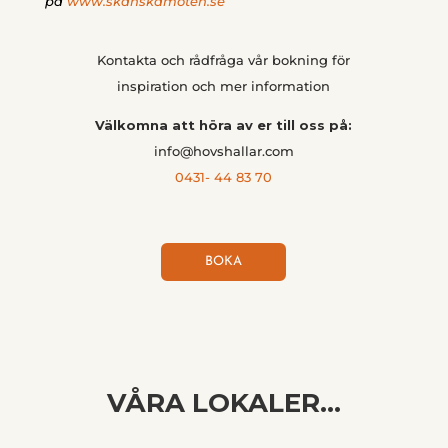
på
www.skanskamoten.se
”
Kontakta och rådfråga vår bokning för
inspiration och mer information
Välkomna att höra av er till oss på:
info@hovshallar.com
0431- 44 83 70
BOKA
VÅRA LOKALER…