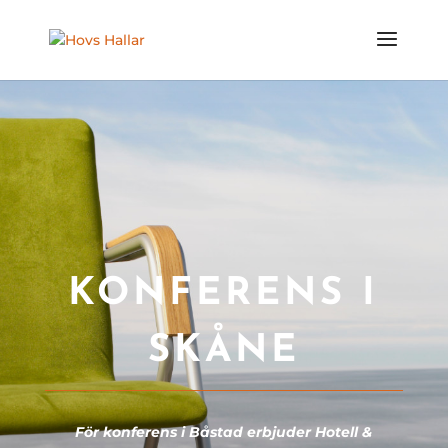
KONFERENS I
SKÅNE
För konferens i Båstad erbjuder Hotell &