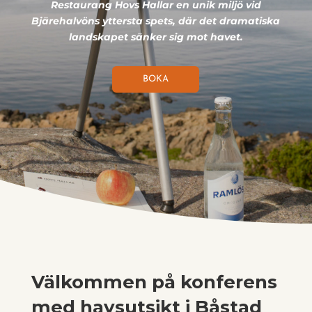
Restaurang Hovs Hallar en unik miljö vid
Bjärehalvöns yttersta spets, där det dramatiska
landskapet sänker sig mot havet.
BOKA
Välkommen på konferens
med havsutsikt i Båstad