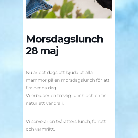
Morsdagslunch
28 maj
Nu är det dags att bjuda ut alla
mammor på en morsdagslunch för att
fira denna dag.
Vi erbjuder en trevlig lunch och en fin
natur att vandra i.
Vi serverar en tvårätters lunch, förrätt
och varmrätt.