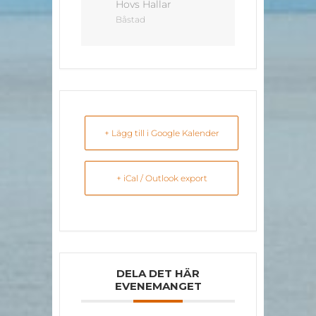
Hovs Hallar
Båstad
+ Lägg till i Google Kalender
+ iCal / Outlook export
DELA DET HÄR
EVENEMANGET