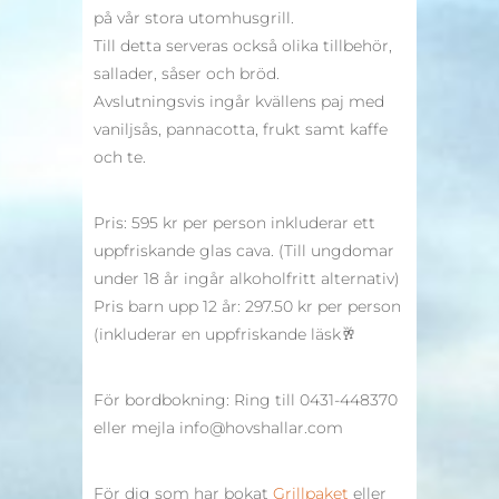
på vår stora utomhusgrill.
Till detta serveras också olika tillbehör,
sallader, såser och bröd.
Avslutningsvis ingår kvällens paj med
vaniljsås, pannacotta, frukt samt kaffe
och te.
Pris: 595 kr per person inkluderar ett
uppfriskande glas cava. (Till ungdomar
under 18 år ingår alkoholfritt alternativ)
Pris barn upp 12 år: 297.50 kr per person
(inkluderar en uppfriskande läsk🥂
För bordbokning: Ring till 0431-448370
eller mejla info@hovshallar.com
För dig som har bokat
Grillpaket
eller