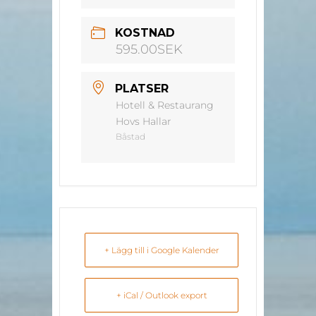
KOSTNAD
595.00SEK
PLATSER
Hotell & Restaurang
Hovs Hallar
Båstad
+ Lägg till i Google Kalender
+ iCal / Outlook export