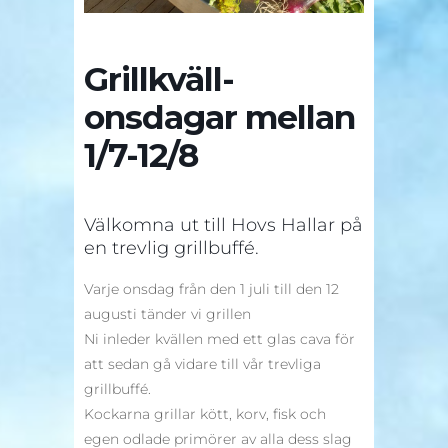
Grillkväll-
onsdagar mellan
1/7-12/8
Välkomna ut till Hovs Hallar på
en trevlig grillbuffé.
Varje onsdag från den 1 juli till den 12
augusti tänder vi grillen
Ni inleder kvällen med ett glas cava för
att sedan gå vidare till vår trevliga
grillbuffé.
Kockarna grillar kött, korv, fisk och
egen odlade primörer av alla dess slag