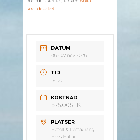
boendepaket följ länken
Boka
boendepaket
DATUM
06 - 07 nov 2026
TID
18:00
KOSTNAD
675.00SEK
PLATSER
Hotell & Restaurang
Hovs Hallar