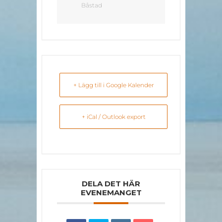
Båstad
+ Lägg till i Google Kalender
+ iCal / Outlook export
DELA DET HÄR
EVENEMANGET