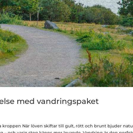
istelse med vandringspaket
 kroppen När löven skiftar till gult, rött och brunt bjuder nat
rispig – och varje steg känns mer levande. Vandring är den perfe