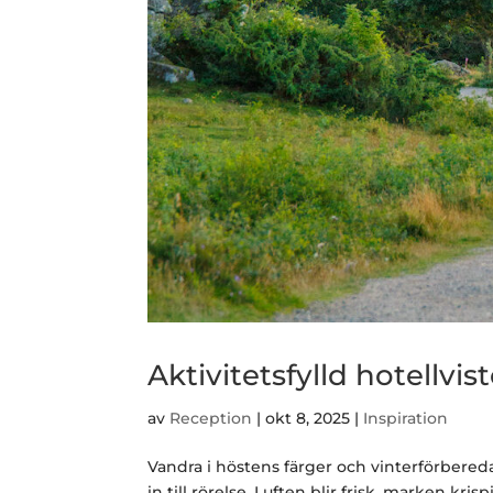
Aktivitetsfylld hotellv
av
Reception
|
okt 8, 2025
|
Inspiration
Vandra i höstens färger och vinterförbereda
in till rörelse. Luften blir frisk, marken k