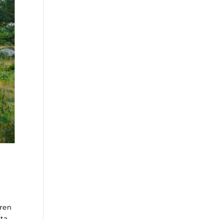
uren
kta