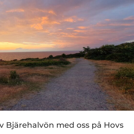
lev Bjärehalvön med oss på Hovs