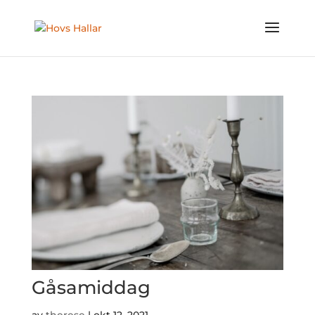
Gåsamiddag
av
therese
|
okt 12, 2021