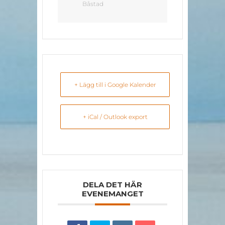
Båstad
+ Lägg till i Google Kalender
+ iCal / Outlook export
DELA DET HÄR
EVENEMANGET