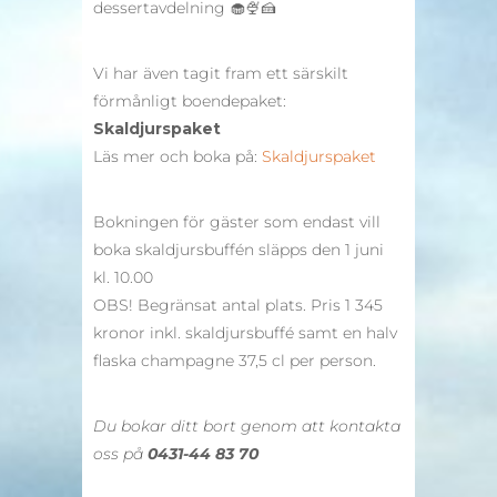
dessertavdelning 🧁🍨🍰
Vi har även tagit fram ett särskilt
förmånligt boendepaket:
Skaldjurspaket
Läs mer och boka på:
Skaldjurspaket
Bokningen för gäster som endast vill
boka skaldjursbuffén släpps den 1 juni
kl. 10.00
OBS! Begränsat antal plats. Pris 1 345
kronor inkl. skaldjursbuffé samt en halv
flaska champagne 37,5 cl per person.
Du bokar ditt bort genom att kontakta
oss på
0431-44 83 70