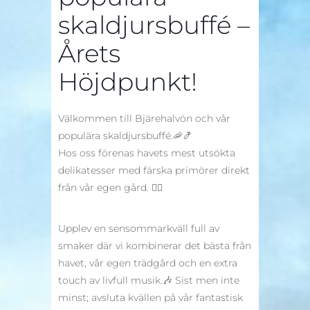
skaldjursbuffé –
Årets
Höjdpunkt!
Välkommen till Bjärehalvön och vår
populära skaldjursbuffé.🦐🍤
Hos oss förenas havets mest utsökta
delikatesser med färska primörer direkt
från vår egen gård. 👌🏻
Upplev en sensommarkväll full av
smaker där vi kombinerar det bästa från
havet, vår egen trädgård och en extra
touch av livfull musik.🎶 Sist men inte
minst; avsluta kvällen på vår fantastisk