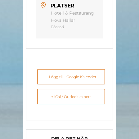
PLATSER
Hotell & Restaurang
Hovs Hallar
Båstad
+ Lägg till i Google Kalender
+ iCal / Outlook export
DELA DET HÄR