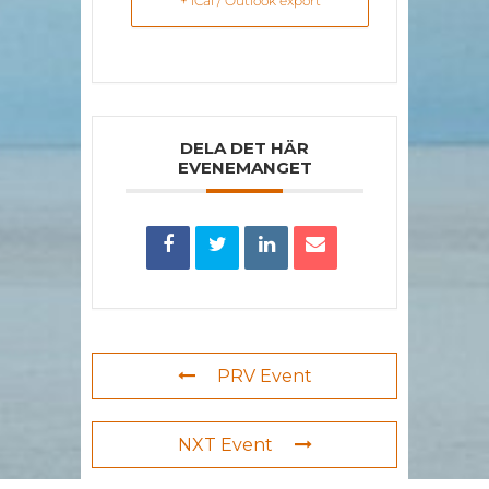
+ iCal / Outlook export
DELA DET HÄR
EVENEMANGET
PRV Event
NXT Event