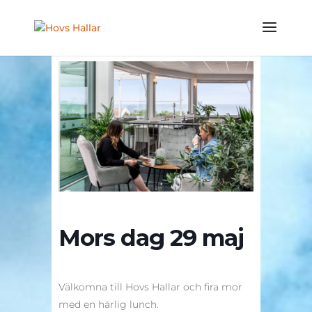
Mors dag 29 maj
Välkomna till Hovs Hallar och fira mor
med en härlig lunch.