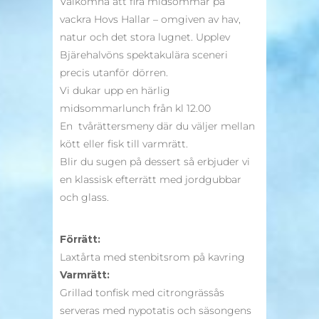
Välkomna att fira midsommar på
vackra Hovs Hallar – omgiven av hav,
natur och det stora lugnet. Upplev
Bjärehalvöns spektakulära sceneri
precis utanför dörren.
Vi dukar upp en härlig
midsommarlunch från kl 12.00
En tvårättersmeny där du väljer mellan
kött eller fisk till varmrätt.
Blir du sugen på dessert så erbjuder vi
en klassisk efterrätt med jordgubbar
och glass.
Förrätt:
Laxtårta med stenbitsrom på kavring
Varmrätt:
Grillad tonfisk med citrongrässås
serveras med nypotatis och säsongens