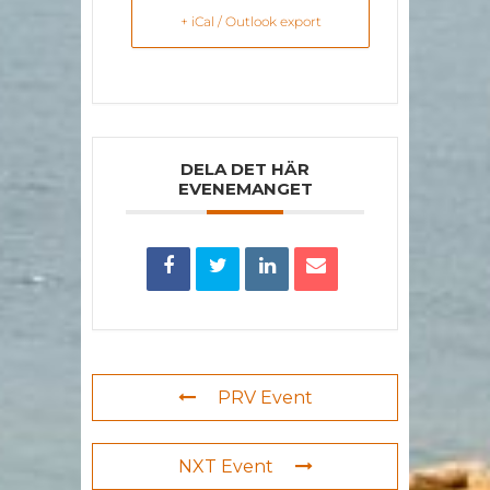
+ iCal / Outlook export
DELA DET HÄR
EVENEMANGET
PRV Event
NXT Event