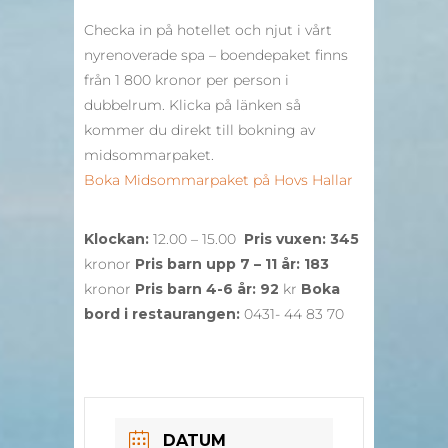
Checka in på hotellet och njut i vårt
nyrenoverade spa – boendepaket finns
från 1 800 kronor per person i
dubbelrum. Klicka på länken så
kommer du direkt till bokning av
midsommarpaket.
Boka Midsommarpaket på Hovs Hallar
Klockan:
12.00 – 15.00
Pris vuxen: 345
kronor
Pris barn upp 7 – 11 år: 183
kronor
Pris barn 4-6 år: 92
kr
Boka
bord i restaurangen:
0431- 44 83 70
DATUM