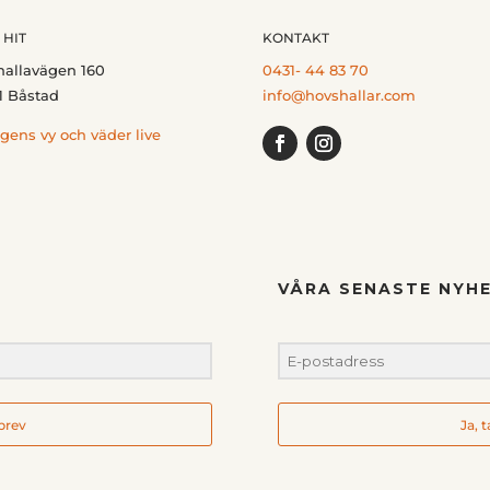
 HIT
KONTAKT
hallavägen 160
0431- 44 83 70
1 Båstad
info@hovshallar.com
gens vy och väder live
VÅRA SENASTE NYHE
hbrev
Ja, 