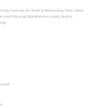
mning med oss på Hotell & Restaurang Hovs Hallar.
else med fokus på Bjärehalvöns lokala råvaror.
ing.
rukost.
um