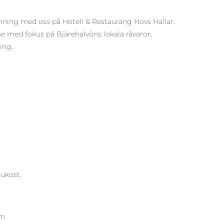
mning med oss på Hotell & Restaurang Hovs Hallar.
else med fokus på Bjärehalvöns lokala råvaror.
ing.
rukost.
um