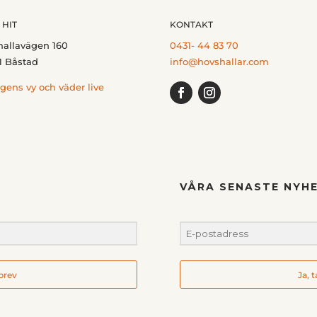
 HIT
KONTAKT
hallavägen 160
0431- 44 83 70
1 Båstad
info@hovshallar.com
gens vy och väder live
VÅRA SENASTE NYHE
hbrev
Ja, 