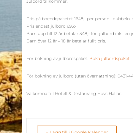
Julbord tillkommer.
Pris på boendepaketet 1648;- per person i dubbelr
Pris endast julbord 695;-
Barn upp till 12 år betalar 348;- för julbord inkl. en 
Barn över 12 år – 18 år betalar fullt pris.
För bokning av julbordspaket:
Boka julbordspaket
För bokning av julbord (utan övernattning): 0431-4
Välkomna till Hotell & Restaurang Hovs Hallar.
+ Lägg till i Google Kalender