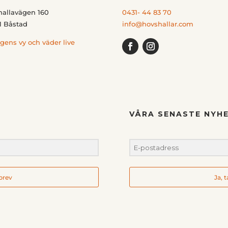
hallavägen 160
0431- 44 83 70
1 Båstad
info@hovshallar.com
gens vy och väder live
VÅRA SENASTE NYHE
hbrev
Ja, 