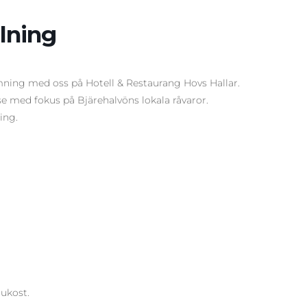
lning
mning med oss på Hotell & Restaurang Hovs Hallar.
else med fokus på Bjärehalvöns lokala råvaror.
ing.
rukost.