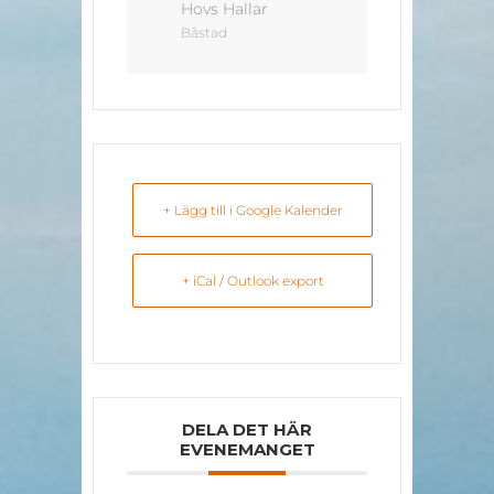
Hovs Hallar
Båstad
+ Lägg till i Google Kalender
+ iCal / Outlook export
DELA DET HÄR
EVENEMANGET