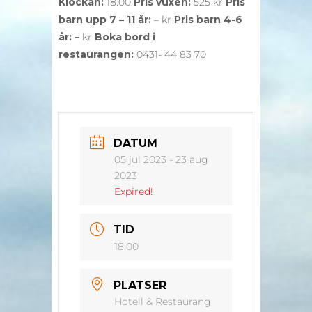
Klockan:
18.00
Pris vuxen:
525 kr
Pris
barn upp 7 – 11 år:
– kr
Pris barn 4-6
år: –
kr
Boka bord i
restaurangen:
0431- 44 83 70
DATUM
05 jul 2023
- 23 aug
2023
Expired!
TID
18:00
PLATSER
Hotell & Restaurang