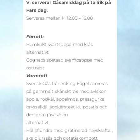
Vi serverar Gåsamiddag på tallrik på
Fars dag.
Serveras mellan kl 12.00 – 15.00
Förrätt:
Hemkokt svartsoppa med krås
alternativt
Cognacs spetsad svampsoppa med
osttoast
Varmrätt
:
Svensk Gås från Viking Fågel serveras
på gammalt skånskt vis med sviskon,
äpple, rödkål, äppelmos, pressgurka,
brysselkål, sockerstekt kulpotatis och
den goa gåsasåsen
alternativt
Hälleflundra med gratinerad havskräfta ,
skaldjurssås och potatiskompott