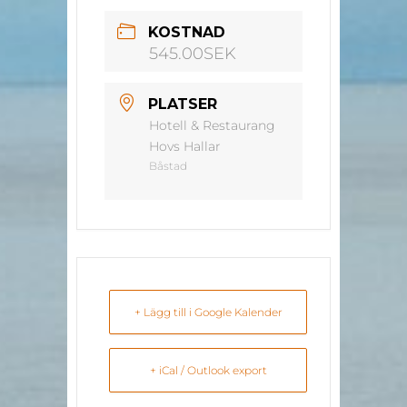
KOSTNAD
545.00SEK
PLATSER
Hotell & Restaurang
Hovs Hallar
Båstad
+ Lägg till i Google Kalender
+ iCal / Outlook export