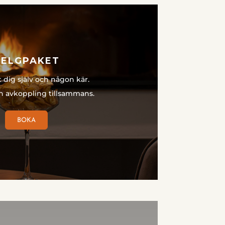
HELGPAKET
 dig själv och någon kär.
ön avkoppling tillsammans.
BOKA