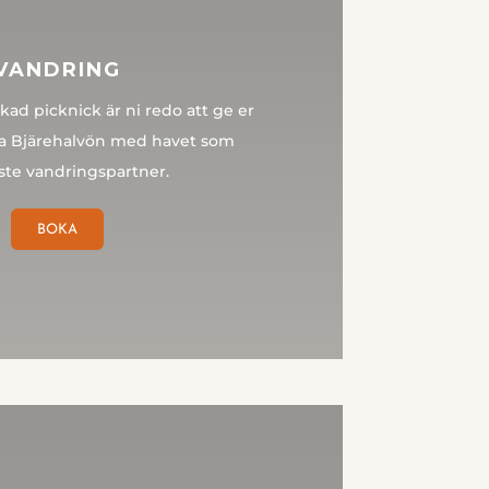
VANDRING
ad picknick är ni redo att ge er
ra Bjärehalvön med havet som
te vandringspartner.
BOKA