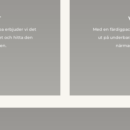
T
a erbjuder vi det
Med en färdigpack
det och hitta den
ut på underba
en.
närmas