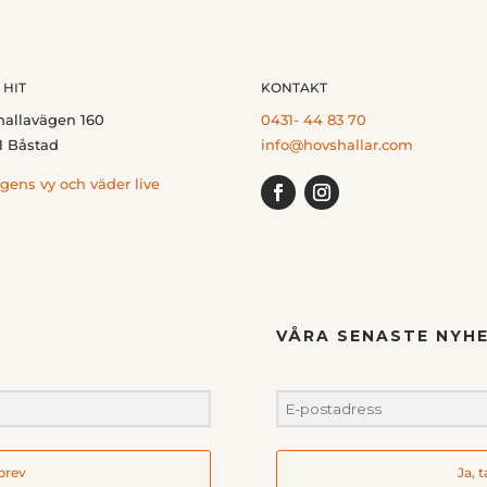
 HIT
KONTAKT
hallavägen 160
0431- 44 83 70
1 Båstad
info@hovshallar.com
gens vy och väder live
VÅRA SENASTE NYHE
hbrev
Ja, 