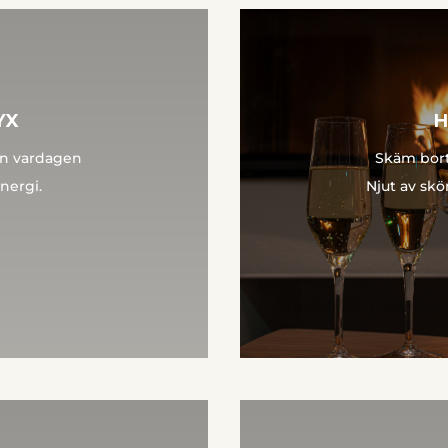
YX
ån vardagen
Skäm bort
nergi.
Njut av sk