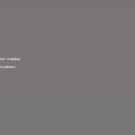
. Her mødes
ruakker,