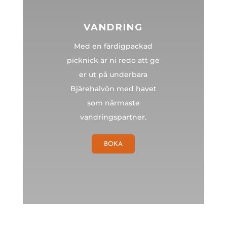
VANDRING
Med en färdigpackad
picknick är ni redo att ge
er ut på underbara
Bjärehalvön med havet
som närmaste
vandringspartner.
BOKA