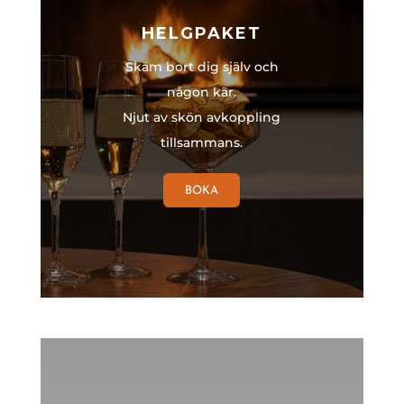
HELGPAKET
Skäm bort dig själv och
någon kär.
Njut av skön avkoppling
tillsammans.
BOKA