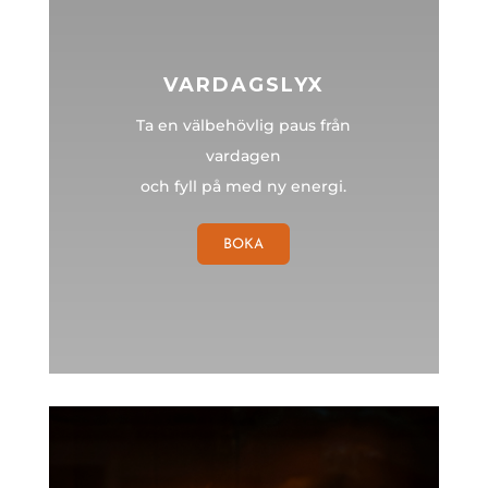
VARDAGSLYX
Ta en välbehövlig paus från
vardagen
och fyll på med ny energi.
BOKA